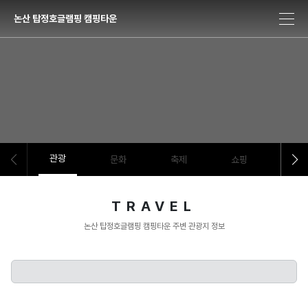
논산 탑정호글램핑 캠핑타운
관광
문화
축제
쇼핑
음식
TRAVEL
논산 탑정호글램핑 캠핑타운 주변 관광지 정보